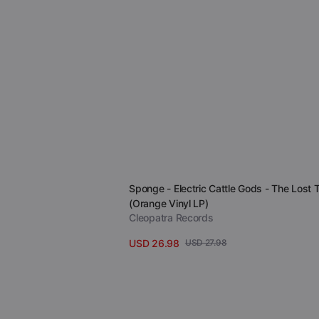
Verkäufer:
Sponge - Electric Cattle Gods - The Lost 
(Orange Vinyl LP)
Cleopatra Records
USD 26.98
USD 27.98
Verkaufspreis
Regulärer
Details anzeigen
Preis
Cactus
-