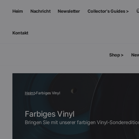
ZUM
INHALT
SPRINGEN
Heim
Nachricht
Newsletter
Collector's Guides >
Ü
Rare & Exclusive Edition
Kontakt
Melanie Deluxe Edition
Shop >
New
SHOP BY FORMAT
MERCHANDISE >
Vinyl
Apparel
Heim
Farbiges Vinyl
CDs
Accessories
Sammlung:
Farbiges Vinyl
Bringen Sie mit unserer farbigen Vinyl-Sondereditio
Cassettes
Art & Collectibles