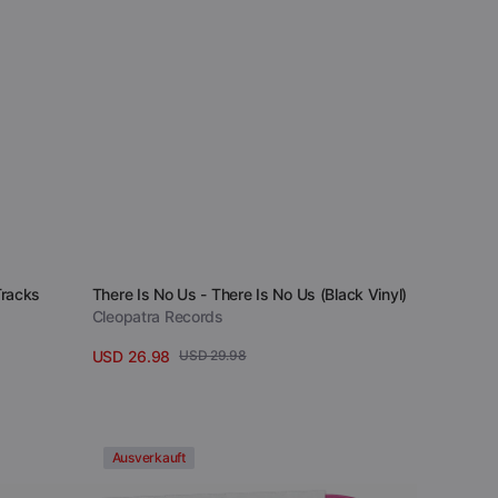
Verkäufer:
Tracks
There Is No Us - There Is No Us (Black Vinyl)
Cleopatra Records
USD 26.98
USD 29.98
Verkaufspreis
Regulärer
Details anzeigen
Preis
Descartes
Ausverkauft
A