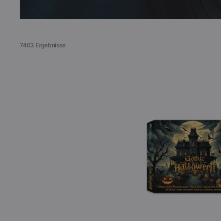
Video
7403 Ergebnisse
Books
Gothic
Halloween
COLLECTIBLES >
(2
CD)
Signed Collectibles
Test Pressings