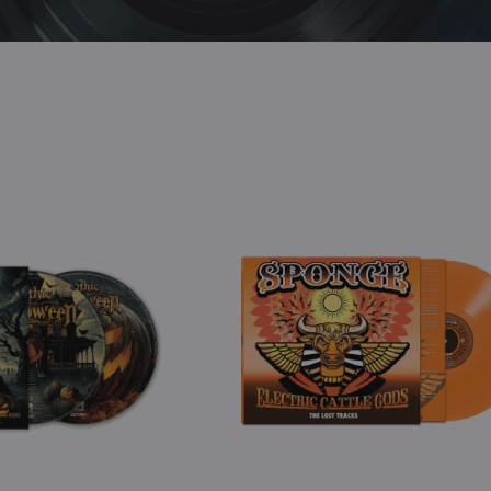
Apparel
V
View All
Sponge
-
Electric
Cattle
Gods
-
The
Lost
Tracks
(Orange
Vinyl
LP)