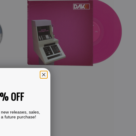
Kant
–
After
Destruction
(Pinkes
Vinyl)
0% OFF
 new releases, sales,
 a future purchase!