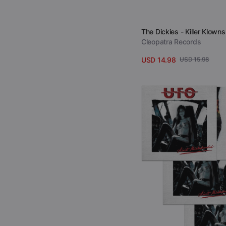
Verkäufer:
The Dickies - Killer Klowns
Cleopatra Records
USD 14.98
USD 15.98
Verkaufspreis
Regulärer
Details anzeigen
Preis
UFO
-
Ain't
Misbehavin'
(Colored
Vinyl)