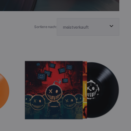
inyl
View All
Sortiere nach:
There
Is
No
Us
-
There
Is
No
Us
(Black
Vinyl)