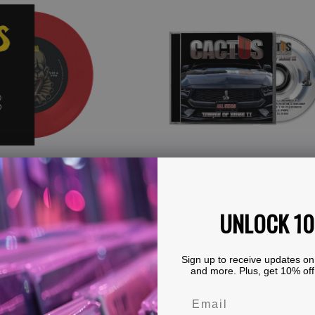
Temple
Of
Blues
II
-
All-
Stars
(CD)
UNLOCK 1
Sign up to receive updates on
and more. Plus, get 10% off