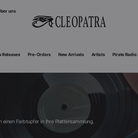
ber uns
 Releases
Pre-Orders
New Arrivals
Artists
Pirate Radio
All Podcas
Top 100 G
n einen Farbtupfer in Ihre Plattensammlung.