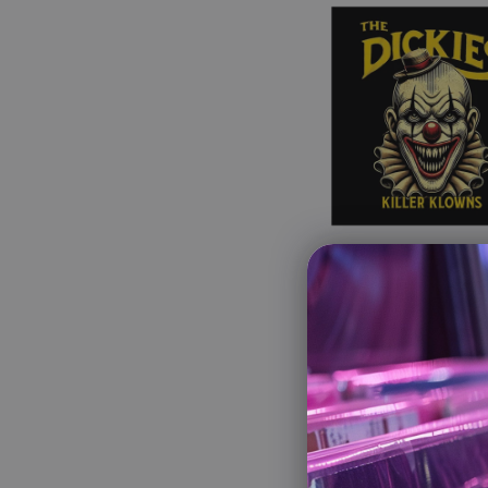
-
Killer
Klowns
(Red
7"
Vinyl
EP)