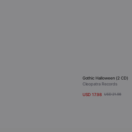
Verkäufer:
Gothic Halloween (2 CD)
Cleopatra Records
USD 17.98
USD 21.98
Verkaufspreis
Regulärer
Details anzeigen
Preis
The
Dickies